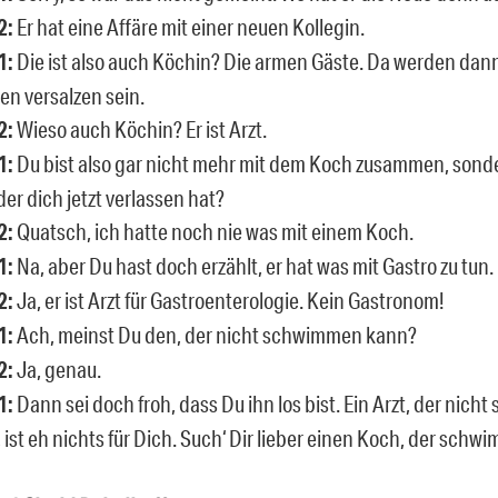
2:
Er hat eine Affäre mit einer neuen Kollegin.
1:
Die ist also auch Köchin? Die armen Gäste. Da werden dann
en versalzen sein.
2:
Wieso auch Köchin? Er ist Arzt.
1:
Du bist also gar nicht mehr mit dem Koch zusammen, sond
 der dich jetzt verlassen hat?
2:
Quatsch, ich hatte noch nie was mit einem Koch.
1:
Na, aber Du hast doch erzählt, er hat was mit Gastro zu tun.
2:
Ja, er ist Arzt für Gastroenterologie. Kein Gastronom!
1:
Ach, meinst Du den, der nicht schwimmen kann?
2:
Ja, genau.
1:
Dann sei doch froh, dass Du ihn los bist. Ein Arzt, der nic
 ist eh nichts für Dich. Such‘ Dir lieber einen Koch, der sch