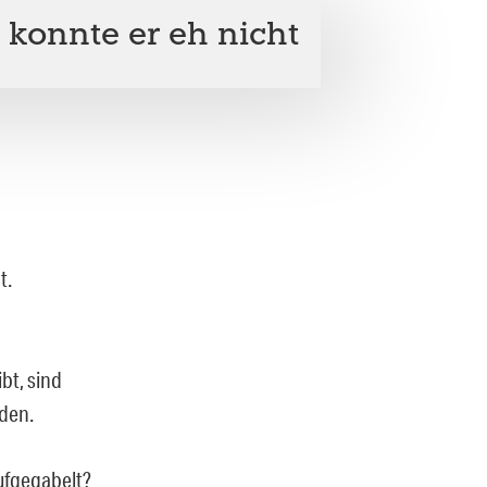
onnte er eh nicht
t.
bt, sind
den.
aufgegabelt?