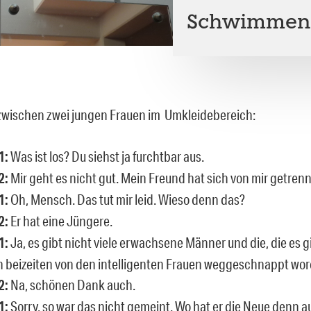
Schwimmen k
wischen zwei jungen Frauen im Umkleidebereich:
1:
Was ist los? Du siehst ja furchtbar aus.
2:
Mir geht es nicht gut. Mein Freund hat sich von mir getrenn
1:
Oh, Mensch. Das tut mir leid. Wieso denn das?
2:
Er hat eine Jüngere.
1:
Ja, es gibt nicht viele erwachsene Männer und die, die es gi
 beizeiten von den intelligenten Frauen weggeschnappt wor
2:
Na, schönen Dank auch.
1:
Sorry, so war das nicht gemeint. Wo hat er die Neue denn 