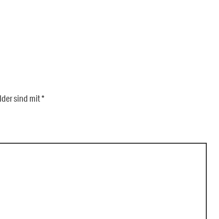
lder sind mit
*