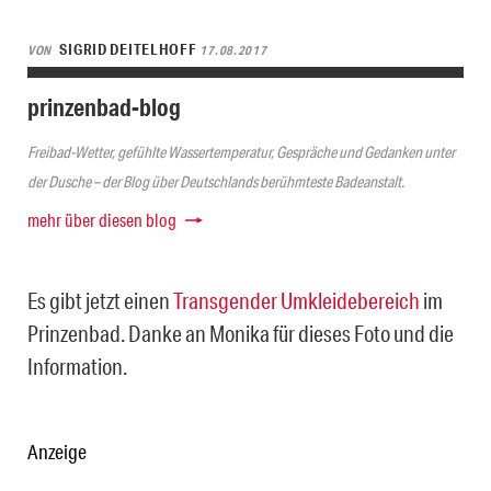
SIGRID DEITELHOFF
VON
17.08.2017
prinzenbad-blog
Freibad-Wetter, gefühlte Wassertemperatur, Gespräche und Gedanken unter
der Dusche – der Blog über Deutschlands berühmteste Badeanstalt.
mehr über diesen blog
Es gibt jetzt einen
Transgender Umkleidebereich
im
Prinzenbad. Danke an Monika für dieses Foto und die
Information.
Anzeige