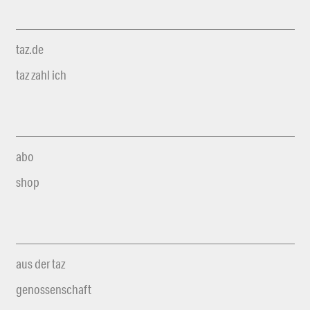
taz.de
taz zahl ich
abo
shop
aus der taz
genossenschaft