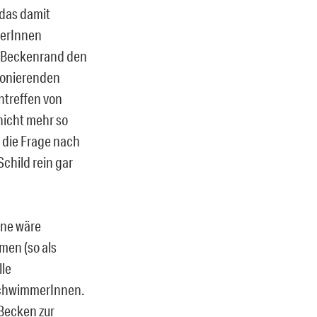
 das damit
merInnen
m Beckenrand den
tionierenden
ntreffen von
nicht mehr so
 die Frage nach
child rein gar
ine wäre
men (so als
lle
nschwimmerInnen.
Becken zur