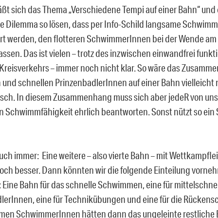
 läßt sich das Thema „Verschiedene Tempi auf einer Bahn“ und
 Dilemma so lösen, dass per Info-Schild langsame Schwim
rt werden, den flotteren SchwimmerInnen bei der Wende a
 lassen. Das ist vielen – trotz des inzwischen einwandfrei funk
eisverkehrs – immer noch nicht klar. So wäre das Zusamme
und schnellen PrinzenbadlerInnen auf einer Bahn vielleicht 
sch. In diesem Zusammenhang muss sich aber jedeR von uns
n Schwimmfähigkeit ehrlich beantworten. Sonst nützt so ein S
auch immer: Eine weitere – also vierte Bahn – mit Wettkampfle
noch besser. Dann könnten wir die folgende Einteilung vorneh
: Eine Bahn für das schnelle Schwimmen, eine für mittelschne
lerInnen, eine für Technikübungen und eine für die Rücke
men SchwimmerInnen hätten dann das ungeleinte restliche 