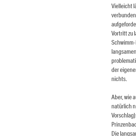
Vielleicht
verbundene
aufgeforde
Vortritt zu
Schwimm-Kr
langsamen 
problemati
der eigene
nichts.
Aber, wie 
natürlich 
Vorschlag)
Prinzenbad
Die langsa