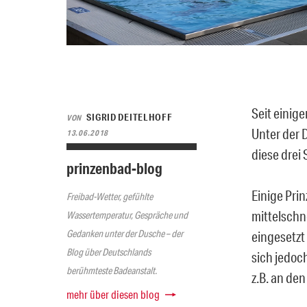
Seit einig
SIGRID DEITELHOFF
VON
Unter der 
13.06.2018
diese drei
prinzenbad-blog
Einige Prin
Freibad-Wetter, gefühlte
mittelschn
Wassertemperatur, Gespräche und
Gedanken unter der Dusche – der
eingesetzt
Blog über Deutschlands
sich jedoc
berühmteste Badeanstalt.
z.B. an de
mehr über diesen blog