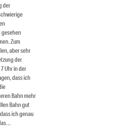
g der
schwierige
gen
t gesehen
mmen. Zum
len, aber sehr
tzung der
7 Uhr in der
agen, dass ich
die
lleren Bahn mehr
llen Bahn gut
 dass ich genau
 das…