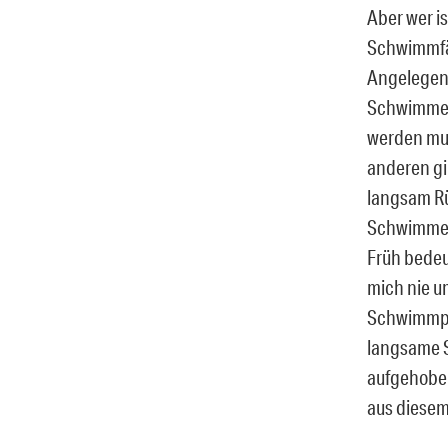
Aber wer i
Schwimmfäh
Angelegenh
SchwimmerI
werden mus
anderen gi
langsam R
SchwimmerI
Früh bedeut
mich nie um
Schwimmpro
langsame S
aufgehoben
aus diesem