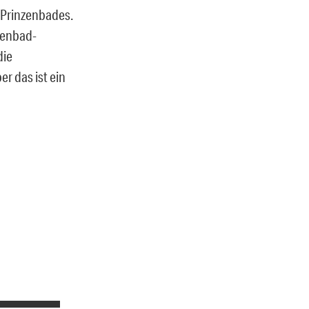
 Prinzenbades.
nzenbad-
die
r das ist ein