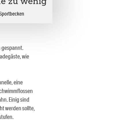
ne zu wenig
 Sportbecken
n gespannt.
Badegäste, wie
nelle, eine
 Schwimmflossen
hn. Einig sind
ht werden sollte,
stufen.