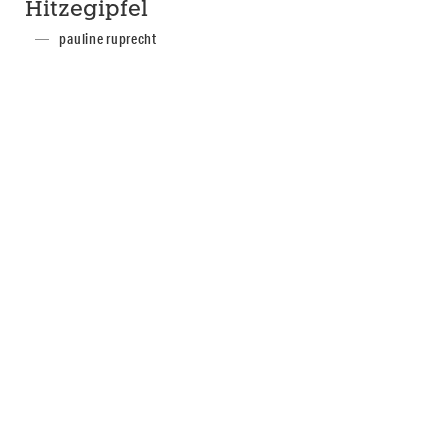
Hitzegipfel
pauline ruprecht