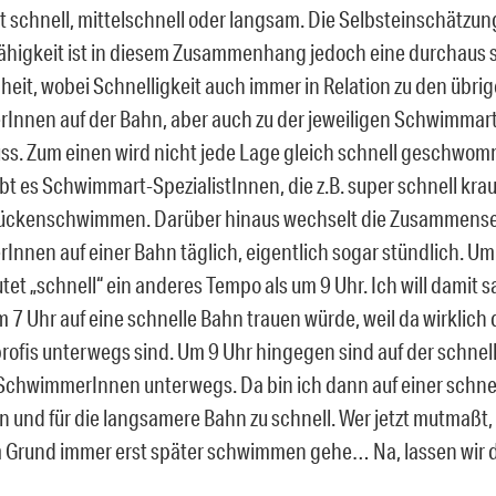
st schnell, mittelschnell oder langsam. Die Selbsteinschätzun
igkeit ist in diesem Zusammenhang jedoch eine durchaus 
eit, wobei Schnelligkeit auch immer in Relation zu den übri
nnen auf der Bahn, aber auch zu der jeweiligen Schwimmar
s. Zum einen wird nicht jede Lage gleich schnell geschwo
bt es Schwimmart-SpezialistInnen, die z.B. super schnell krau
ückenschwimmen. Darüber hinaus wechselt die Zusammense
nnen auf einer Bahn täglich, eigentlich sogar stündlich. Um 
et „schnell“ ein anderes Tempo als um 9 Uhr. Ich will damit s
 7 Uhr auf eine schnelle Bahn trauen würde, weil da wirklich 
fis unterwegs sind. Um 9 Uhr hingegen sind auf der schne
chwimmerInnen unterwegs. Da bin ich dann auf einer schne
 und für die langsamere Bahn zu schnell. Wer jetzt mutmaßt,
 Grund immer erst später schwimmen gehe… Na, lassen wir