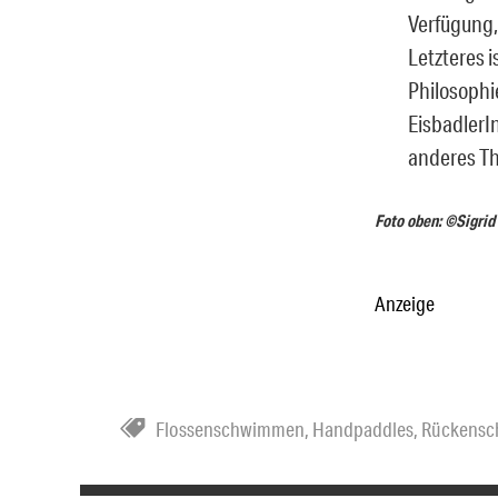
Verfügung,
Letzteres 
Philosophi
EisbadlerI
anderes Th
Foto oben: ©Sigrid
Anzeige
Flossenschwimmen
,
Handpaddles
,
Rückens