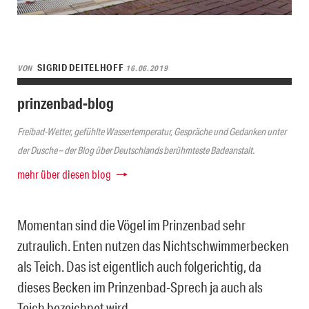
SIGRID DEITELHOFF
VON
16.06.2019
prinzenbad-blog
Freibad-Wetter, gefühlte Wassertemperatur, Gespräche und Gedanken unter
der Dusche – der Blog über Deutschlands berühmteste Badeanstalt.
mehr über diesen blog
Momentan sind die Vögel im Prinzenbad sehr
zutraulich. Enten nutzen das Nichtschwimmerbecken
als Teich. Das ist eigentlich auch folgerichtig, da
dieses Becken im Prinzenbad-Sprech ja auch als
Teich bezeichnet wird.