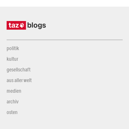
politik
kultur
gesellschaft
aus aller welt
medien
archiv
osten