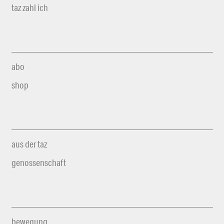
taz zahl ich
abo
shop
aus der taz
genossenschaft
bewegung