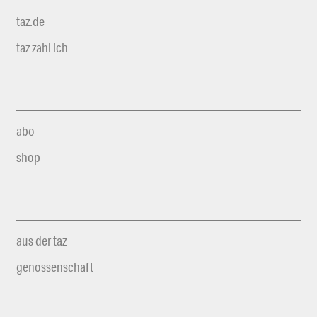
taz.de
taz zahl ich
abo
shop
aus der taz
genossenschaft