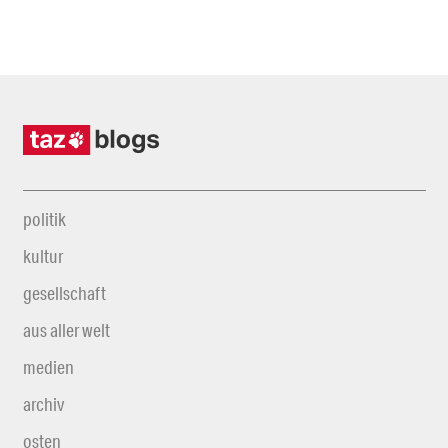
politik
kultur
gesellschaft
aus aller welt
medien
archiv
osten