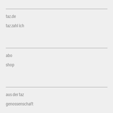
taz.de
taz zahl ich
abo
shop
aus der taz
genossenschaft