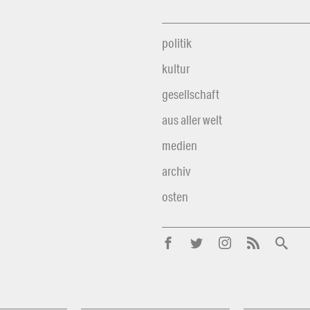
politik
kultur
gesellschaft
aus aller welt
medien
archiv
osten