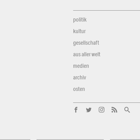
politik
kultur
gesellschaft
aus aller welt
medien
archiv
osten