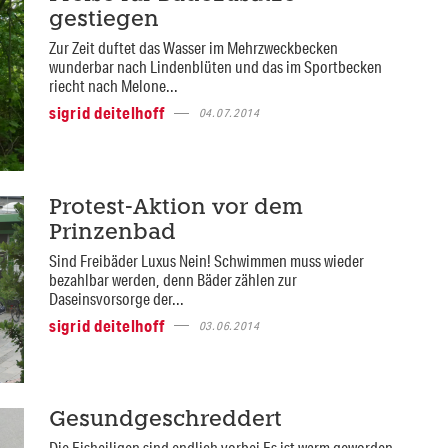
gestiegen
Zur Zeit duftet das Wasser im Mehrzweckbecken
wunderbar nach Lindenblüten und das im Sportbecken
riecht nach Melone...
sigrid deitelhoff
04.07.2014
Protest-Aktion vor dem
Prinzenbad
Sind Freibäder Luxus Nein! Schwimmen muss wieder
bezahlbar werden, denn Bäder zählen zur
Daseinsvorsorge der...
sigrid deitelhoff
03.06.2014
Gesundgeschreddert
Die Eisheiligen sind endlich vorbei Es ist warm geworden