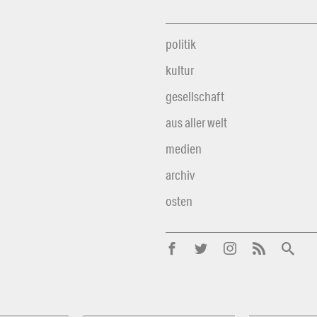
politik
kultur
gesellschaft
aus aller welt
medien
archiv
osten