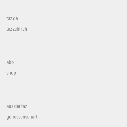
taz.de
taz zahl ich
abo
shop
aus der taz
genossenschaft