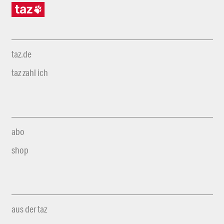
taz.de
taz zahl ich
abo
shop
aus der taz