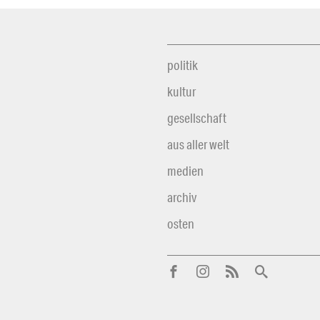
politik
kultur
gesellschaft
aus aller welt
medien
archiv
osten