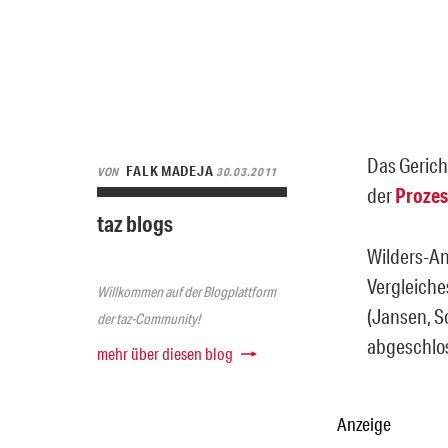
Das Gerich
FALK MADEJA
VON
30.03.2011
der
Prozes
taz blogs
Wilders-An
Vergleiche
Willkommen auf der Blogplattform
(Jansen, S
der taz-Community!
abgeschlo
mehr über diesen blog
Anzeige