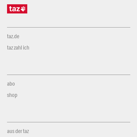
taz.de
taz zahl ich
abo
shop
aus der taz