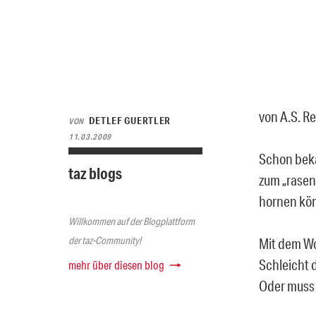
von A.S. Re
DETLEF GUERTLER
VON
11.03.2009
Schon beka
taz blogs
zum „rasen
hornen kö
Willkommen auf der Blogplattform
der taz-Community!
Mit dem Wo
Schleicht 
mehr über diesen blog
Oder muss 