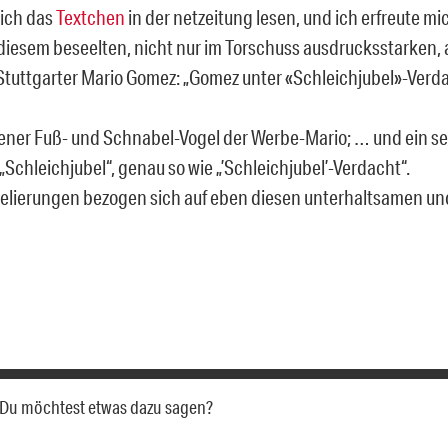
ich das
Textchen
in der netzeitung lesen, und ich erfreute mi
iesem beseelten, nicht nur im Torschuss ausdrucksstarken, 
tuttgarter Mario Gomez: „Gomez unter «Schleichjubel»-Verda
ltener Fuß- und Schnabel-Vogel der Werbe-Mario; … und ein s
Schleichjubel“, genau so wie „’Schleichjubel’-Verdacht“.
gelierungen bezogen sich auf eben diesen unterhaltsamen und
a. Du möchtest etwas dazu sagen?