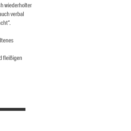
ch wiederholter
auch verbal
cht“.
eltenes
 fleißigen