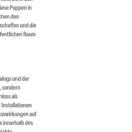
iese Puppen in
schen den
schaffen und die
ffentlichen Raum
ialogs und der
t, sondern
hloss als
 Installationen
 Auswirkungen auf
s innerhalb des
hichte