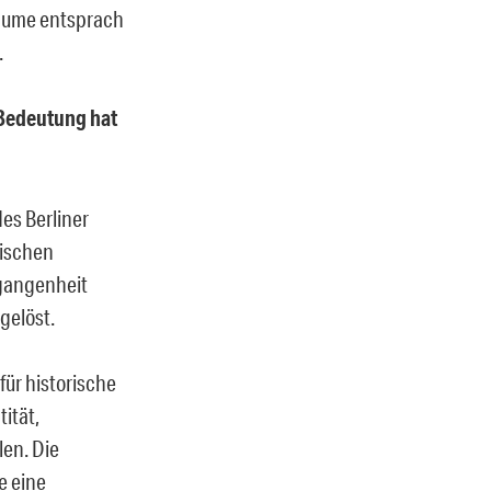
Räume entsprach
.
Bedeutung hat
es Berliner
tischen
rgangenheit
gelöst.
für historische
ität,
len. Die
e eine