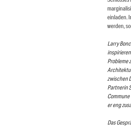
marginalis
einladen. 
werden, so
Larry Bonc
inspirieren
Probleme z
Architektu
zwischen D
Partnerin 
Commune 6×
er eng zus
Das Gesprä