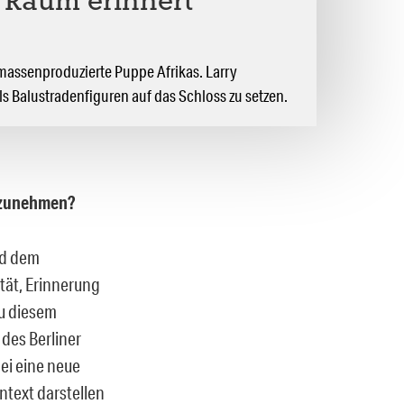
n Raum erinnert
e massenproduzierte Puppe Afrikas. Larry
ls Balustradenfiguren auf das Schloss zu setzen.
lzunehmen?
nd dem
ität, Erinnerung
zu diesem
 des Berliner
ei eine neue
ntext darstellen