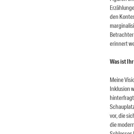
Erzählunge
den Kontex
marginalis
Betrachter
erinnert w
Was ist Ih
Meine Visi
Inklusion 
hinterfrag
Schauplatz
vor, die s
die modern
Schlosses 