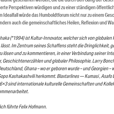
ierte Perspektiven würdigen und zu einer ständigen öffentlic
Im Idealfall würde das Humboldtforum nicht nur zu einem Ges
ndern auch die gemeinschaftliches Heilen, Reflexion und W
haka (*1994) ist Kultur-Innovator, welcher sich von global
 lässt. Im Zentrum seines Schaffens steht die Dringlichkeit, g
u lösen und zu kommentieren, in einer Verbindung seiner Int
r, Geschichtenerzählen und globaler Philosophie. Larry Bonch
eutschland, Ghana – wo er geboren wurde – und Georgien – 
Sopo Kashakashvili herkommt. Blaxtarlines — Kumasi , Asafo 
3 sind internationale kulturelle Gemeinschaften und Kollek
ammenarbeitet.
ch führte Felix Hofmann.