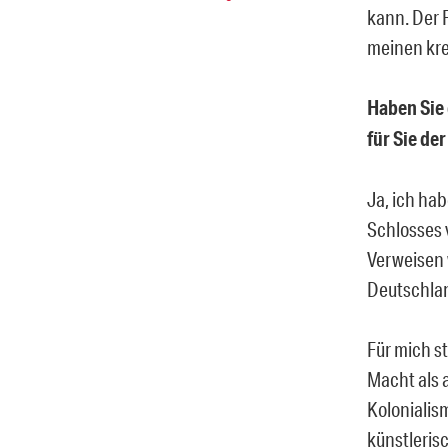
kann. Der 
meinen kre
Haben Sie
für Sie de
Ja, ich ha
Schlosses 
Verweisen 
Deutschlan
Für mich s
Macht als a
Kolonialis
künstleris