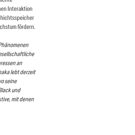
hen Interaktion
chichtsspeicher
achstum fördern.
en Phänomenen
esellschaftliche
eressen an
aka lebt derzeit
wo seine
Black und
tive, mit denen