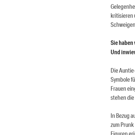
Gelegenheit
kritisiere
Schweigen
Sie haben 
Und inwiew
Die Auntie-
Symbole fü
Frauen ein
stehen die
In Bezug a
zum Prunk 
Figuren er