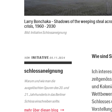
Larry Bonchaka – Shadows of the weeping steal across
crisis, 1960 - 2030
Bild: Initiative Schlossaneignung
Wie sind 
INITIATIVE
VON
05.11.2024
schlossaneignung
Ich intere
zeitgenössi
Warum und wie man die
und Koloni
ausgelöschten Spuren des 20. und
Wettbewerb
21. Jahrhunderts in das Berliner
Schlosses 
Schloss einschreiben sollte.
Vorstellun
mehr über diesen blog