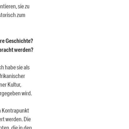
tieren, sie zu
storisch zum
hre Geschichte?
ebracht werden?
ch habe sie als
frikanischer
er Kultur,
ergegeben wird.
en Kontrapunkt
rt werden. Die
ten, die in den