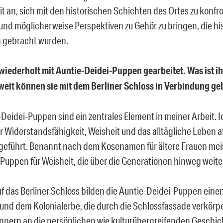
 an, sich mit den historischen Schichten des Ortes zu konfron
n und möglicherweise Perspektiven zu Gehör zu bringen, die hi
 gebracht wurden.
wiederholt mit Auntie-Deidei-Puppen gearbeitet. Was ist i
eit können sie mit dem Berliner Schloss in Verbindung g
Deidei-Puppen sind ein zentrales Element in meiner Arbeit. I
r Widerstandsfähigkeit, Weisheit und das alltägliche Leben a
geführt. Benannt nach dem Kosenamen für ältere Frauen mein
 Puppen für Weisheit, die über die Generationen hinweg weit
uf das Berliner Schloss bilden die Auntie-Deidei-Puppen ein
und dem Kolonialerbe, die durch die Schlossfassade verkörpe
innern an die persönlichen wie kulturübergreifenden Geschich