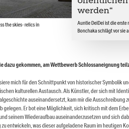
öffentliche
werden“
Auntie DeiDei ist die erst
 the skies- relics in
Bonchaka schlägt vor sie a
Sie dazu gekommen, am Wettbewerb Schlossaneignung tei
ssiere mich für den Schnittpunkt von historischer Symbolik u
schen kulturellen Austausch. Als Künstler, der sich mit Ident
algeschichte auseinandersetzt, kam mir die Ausschreibung 
 gelegen. Er bot eine Möglichkeit, sich kritisch mit dem Erbe
und seinem Wiederaufbau auseinanderzusetzen und sich dab
g zu entwickeln, was dieser aufgeladene Raum im heutigen Ko