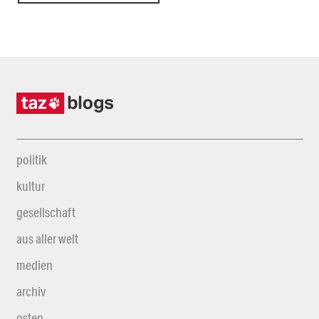
politik
kultur
gesellschaft
aus aller welt
medien
archiv
osten