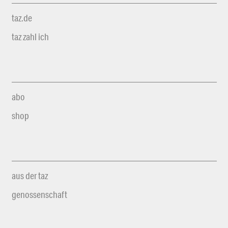
taz.de
taz zahl ich
abo
shop
aus der taz
genossenschaft