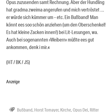
Opus zuzusenden samt Rechnung. Aber der Hundling
hat gradma zweima angerufen und mich vertröstet …
er würde sich kümmer um – etc. Ein Bußband! Man
könnt ees soo schön anziehen (um den Oberschenkel!
Es hat kleine Zacken innen!) bei Lit-Lesungen, wa.
Auch bei sogenannten ›Weibern‹ müßte ees gut
ankommen, denk i mir.«
(HT / BK / JS)
Anzeige
Bußband
,
Horst Tomayer
,
Kirche
,
Opus Dei
,
Ritter