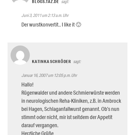
BLOGS.TAZ.DE
sagt:
Juni 3, 2011 um 2:13 a.m. Uhr
Der wurstkonvertit.. I like it 🙂
KATINKA SCHRÖDER
sagt:
Januar 16, 2007 um 12:05 p.m. Uhr
Hallo!
Rügenwalder und andere Schmierwürste werden
in neurologischen Reha-Kliniken, z.B. in Ambrock
bei Hagen, Schlaganfallwurst genannt. Ob’s nun
stimmt oder nicht, mir ist seitdem der Appetit
darauf vergangen.
Herzliche Grüße