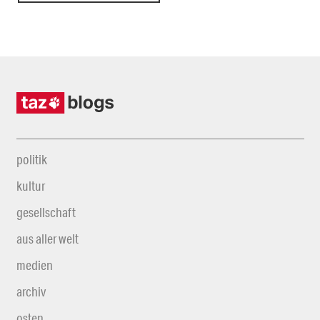
politik
kultur
gesellschaft
aus aller welt
medien
archiv
osten