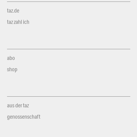
taz.de
taz zahl ich
abo
shop
aus der taz
genossenschaft