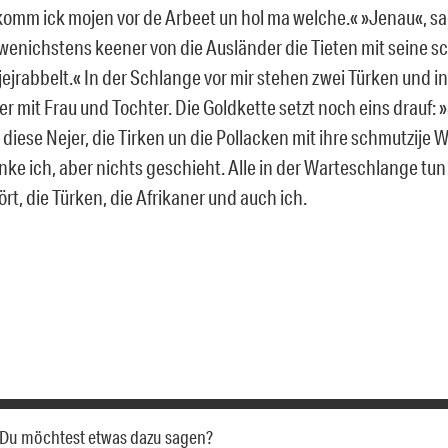
 komm ick mojen vor de Arbeet un hol ma welche.« »Jenau«, sa
wenichstens keener von die Ausländer die Tieten mit seine s
jejrabbelt.« In der Schlange vor mir stehen zwei Türken und 
er mit Frau und Tochter. Die Goldkette setzt noch eins drauf: »S
diese Nejer, die Tirken un die Pollacken mit ihre schmutzije Wi
enke ich, aber nichts geschieht. Alle in der Warteschlange tun 
rt, die Türken, die Afrikaner und auch ich.
a. Du möchtest etwas dazu sagen?