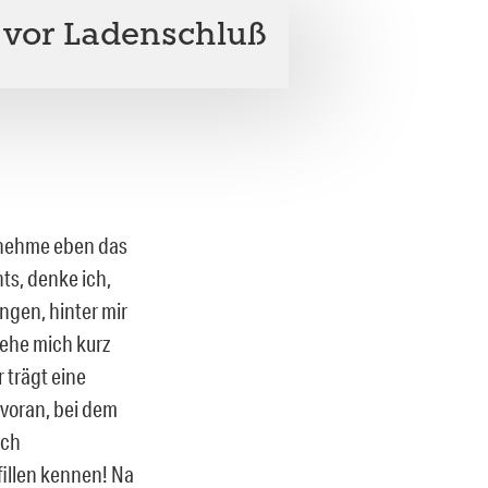
 vor Ladenschluß
h nehme eben das
ts, denke ich,
ngen, hinter mir
rehe mich kurz
 trägt eine
 voran, bei dem
och
fillen kennen! Na