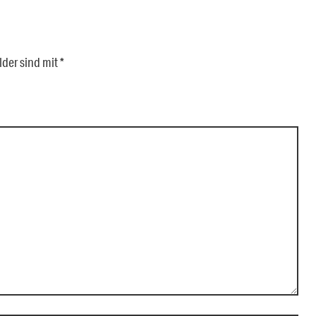
lder sind mit
*