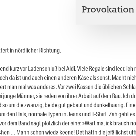
Provokation
ttert in nördlicher Richtung.
end kurz vor Ladenschluß bei Aldi. Viele Regale sind leer, ic
noch da ist und auch einen anderen Käse als sonst. Macht nich
ert man mal was anderes. Vor zwei Kassen die üblichen Schla
i junge Männer, sie reden von ihrer Arbeit auf dem Bau. Ich d
d so um die zwanzig, beide gut gebaut und dunkelhaarig. Einer
um den Hals, normale Typen in Jeans und T-Shirt. Zäh geht es
 vor dem Band sagt plötzlich der eine: »Wart ma, ick brauch n
en … Mann schon wieda keene! Det hättn die jefällichst uff