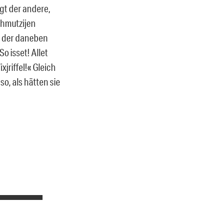
gt der andere,
chmutzijen
in der daneben
o isset! Allet
xjriffel!« Gleich
so, als hätten sie