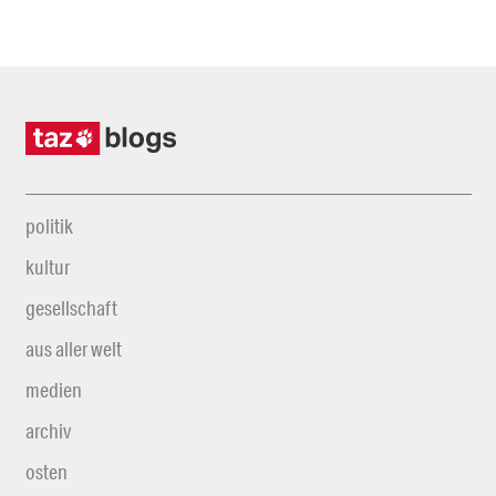
politik
kultur
gesellschaft
aus aller welt
medien
archiv
osten