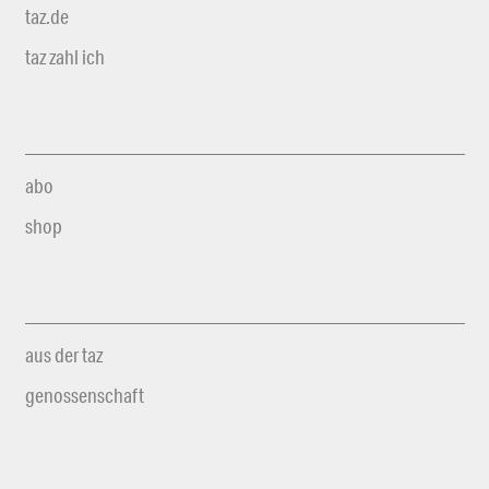
taz.de
taz zahl ich
abo
shop
aus der taz
genossenschaft