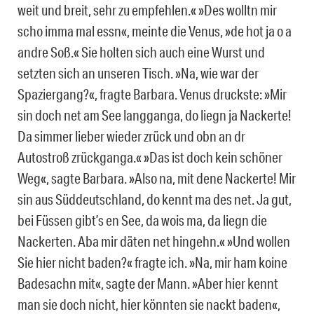
weit und breit, sehr zu empfehlen.« »Des wolltn mir
scho imma mal essn«, meinte die Venus, »de hot ja o a
andre Soß.« Sie holten sich auch eine Wurst und
setzten sich an unseren Tisch. »Na, wie war der
Spaziergang?«, fragte Barbara. Venus druckste: »Mir
sin doch net am See langganga, do liegn ja Nackerte!
Da simmer lieber wieder zrück und obn an dr
Autostroß zrückganga.« »Das ist doch kein schöner
Weg«, sagte Barbara. »Also na, mit dene Nackerte! Mir
sin aus Süddeutschland, do kennt ma des net. Ja gut,
bei Füssen gibt’s en See, da wois ma, da liegn die
Nackerten. Aba mir däten net hingehn.« »Und wollen
Sie hier nicht baden?« fragte ich. »Na, mir ham koine
Badesachn mit«, sagte der Mann. »Aber hier kennt
man sie doch nicht, hier könnten sie nackt baden«,