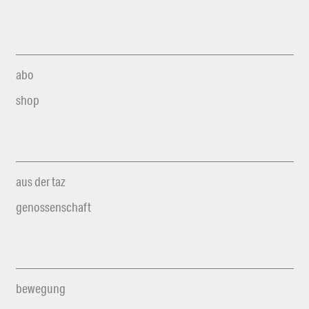
abo
shop
aus der taz
genossenschaft
bewegung