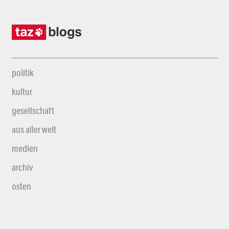
politik
kultur
gesellschaft
aus aller welt
medien
archiv
osten