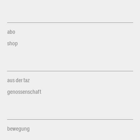
abo
shop
aus der taz
genossenschaft
bewegung