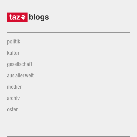
politik
kultur
gesellschaft
aus aller welt
medien
archiv
osten