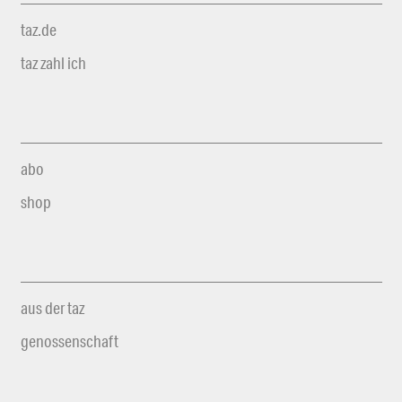
taz.de
taz zahl ich
abo
shop
aus der taz
genossenschaft