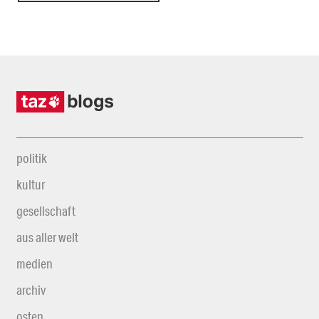
politik
kultur
gesellschaft
aus aller welt
medien
archiv
osten