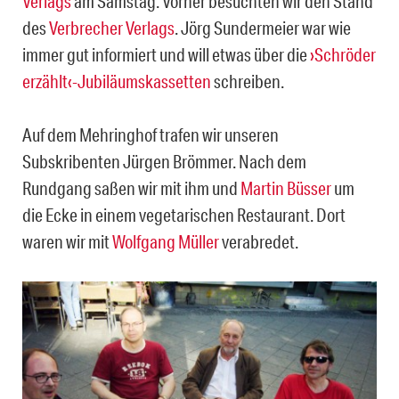
Verlags
am Samstag. Vorher besuchten wir den Stand
des
Verbrecher Verlags
. Jörg Sundermeier war wie
immer gut informiert und will etwas über die
›Schröder
erzählt‹-Jubiläumskassetten
schreiben.
Auf dem Mehringhof trafen wir unseren
Subskribenten Jürgen Brömmer. Nach dem
Rundgang saßen wir mit ihm und
Martin Büsser
um
die Ecke
in einem vegetarischen Restaurant. Dort
waren wir mit
Wolfgang Müller
verabredet.