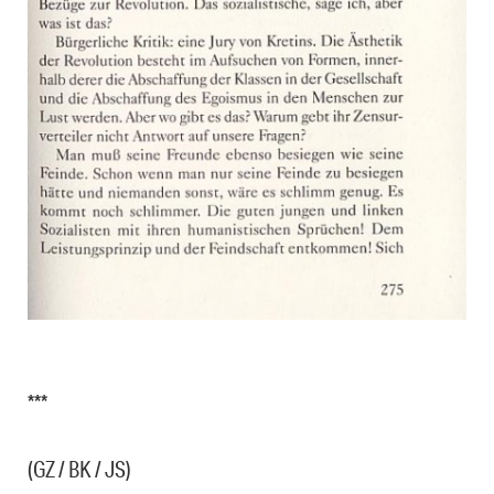
***
(GZ / BK / JS)