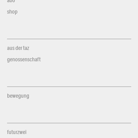
abo
shop
aus der taz
genossenschaft
bewegung
futurzwei