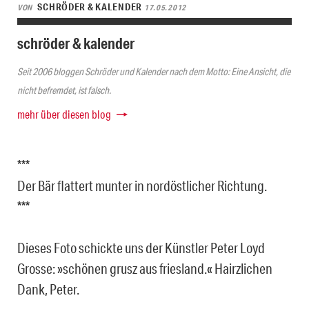
SCHRÖDER & KALENDER
VON
17.05.2012
schröder & kalender
Seit 2006 bloggen Schröder und Kalender nach dem Motto: Eine Ansicht, die
nicht befremdet, ist falsch.
mehr über diesen blog
***
Der Bär flattert munter in nordöstlicher Richtung.
***
Dieses Foto schickte uns der Künstler Peter Loyd
Grosse: »schönen grusz aus friesland.« Hairzlichen
Dank, Peter.