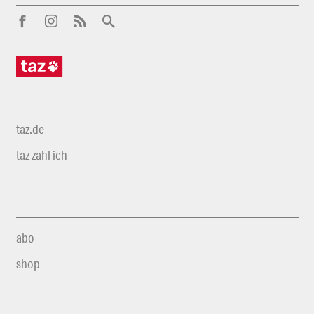
taz.de
taz zahl ich
abo
shop