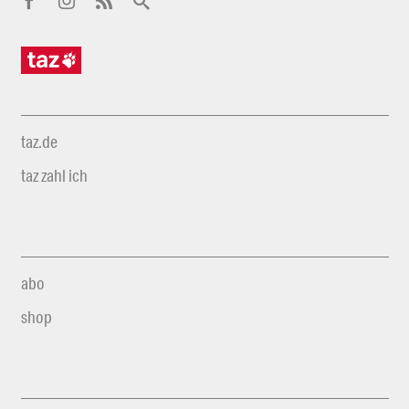
taz.de
taz zahl ich
abo
shop