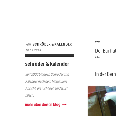
***
SCHRÖDER & KALENDER
VON
Der Bär fla
10.09.2015
***
schröder & kalender
In der Bern
Seit 2006 bloggen Schröder und
Kalender nach dem Motto: Eine
Ansicht, die nicht befremdet, ist
falsch.
mehr über diesen blog