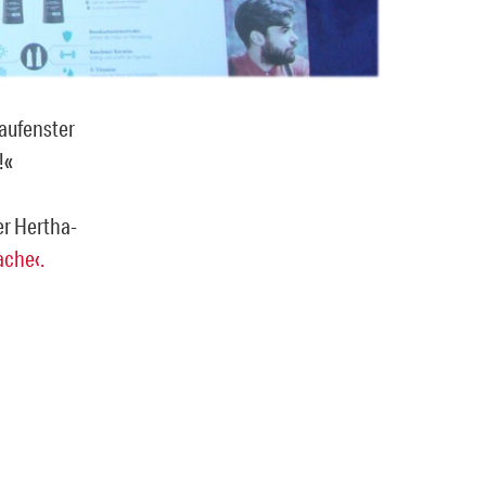
aufenster
!«
er Hertha-
ache‹.