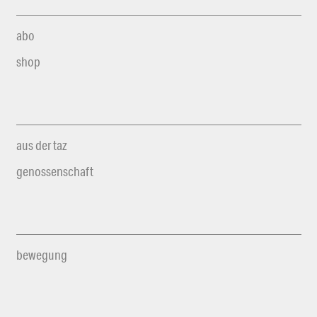
abo
shop
aus der taz
genossenschaft
bewegung