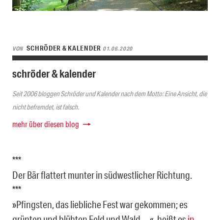
SCHRÖDER & KALENDER
VON
01.06.2020
schröder & kalender
Seit 2006 bloggen Schröder und Kalender nach dem Motto: Eine Ansicht, die
nicht befremdet, ist falsch.
mehr über diesen blog
***
Der Bär flattert munter in südwestlicher Richtung.
***
»Pfingsten, das liebliche Fest war gekommen; es
grünten und blühten Feld und Wald …«, heißt es
in