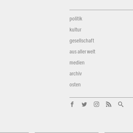
politik
kultur
gesellschaft
aus aller welt
medien
archiv
osten