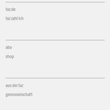
taz.de
taz zahl ich
abo
shop
aus der taz
genossenschaft