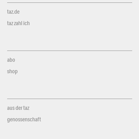
taz.de
taz zahl ich
abo
shop
aus der taz
genossenschaft