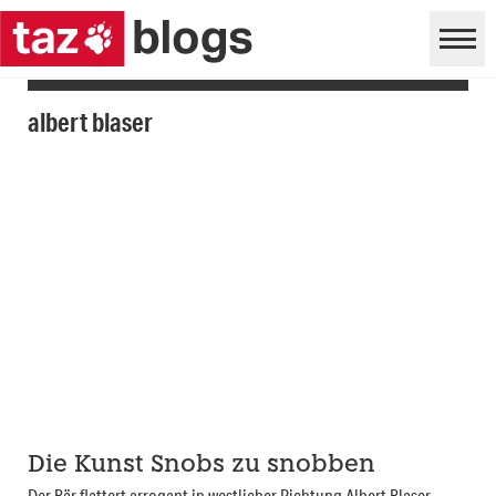
albert blaser
Die Kunst Snobs zu snobben
Der Bär flattert arrogant in westlicher Richtung Albert Blaser