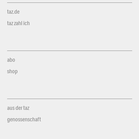
taz.de
taz zahl ich
abo
shop
aus der taz
genossenschaft