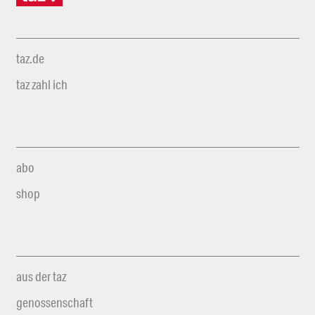
taz.de
taz zahl ich
abo
shop
aus der taz
genossenschaft