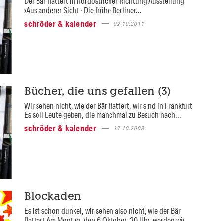
Der Bär flattert in nordöstlicher Richtung Ausstellung
›Aus anderer Sicht · Die frühe Berliner...
schröder & kalender
02.10.2011
Bücher, die uns gefallen (3)
Wir sehen nicht, wie der Bär flattert, wir sind in Frankfurt
Es soll Leute geben, die manchmal zu Besuch nach...
schröder & kalender
17.10.2008
Blockaden
Es ist schon dunkel, wir sehen also nicht, wie der Bär
flattert Am Montag, den 6 Oktober, 20 Uhr, werden wir