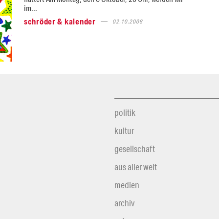
im...
schröder & kalender
02.10.2008
politik
kultur
gesellschaft
aus aller welt
medien
archiv