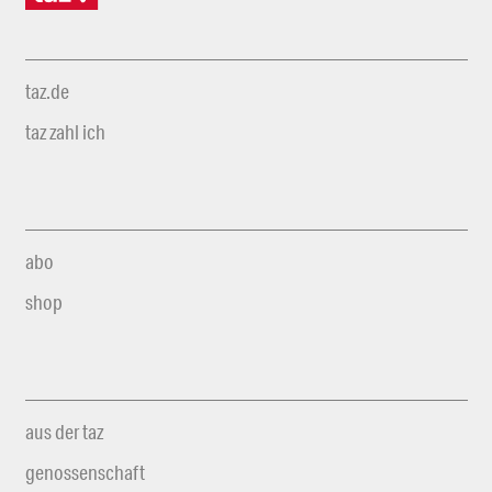
taz.de
taz zahl ich
abo
shop
aus der taz
genossenschaft