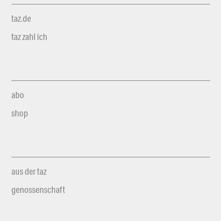
taz.de
taz zahl ich
abo
shop
aus der taz
genossenschaft