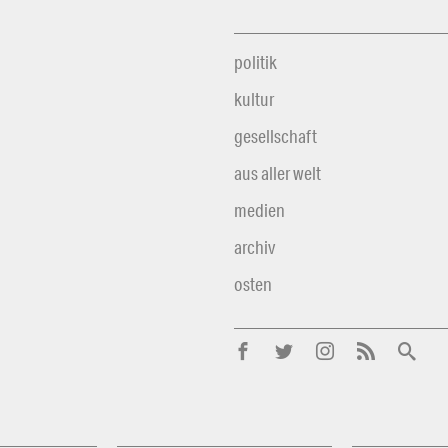
politik
kultur
gesellschaft
aus aller welt
medien
archiv
osten