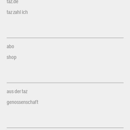
taz.de
taz zahl ich
abo
shop
aus der taz
genossenschaft