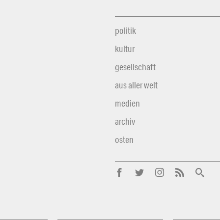
politik
kultur
gesellschaft
aus aller welt
medien
archiv
osten