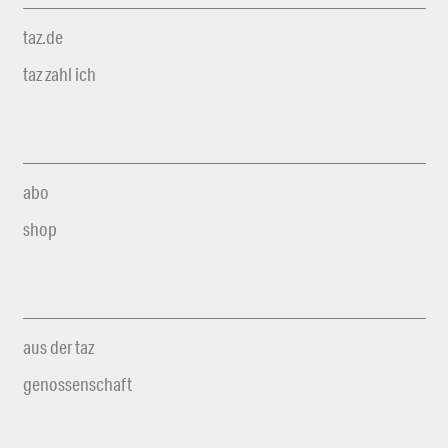
taz.de
taz zahl ich
abo
shop
aus der taz
genossenschaft