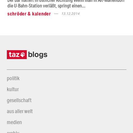
die U-Bahn-Station verläßt, springt einen...
schröder & kalender
13.12.2014
politik
kultur
gesellschaft
aus aller welt
medien