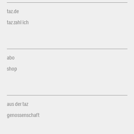
taz.de
taz zahl ich
abo
shop
aus der taz
genossenschaft