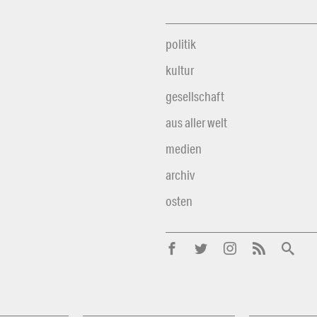
politik
kultur
gesellschaft
aus aller welt
medien
archiv
osten