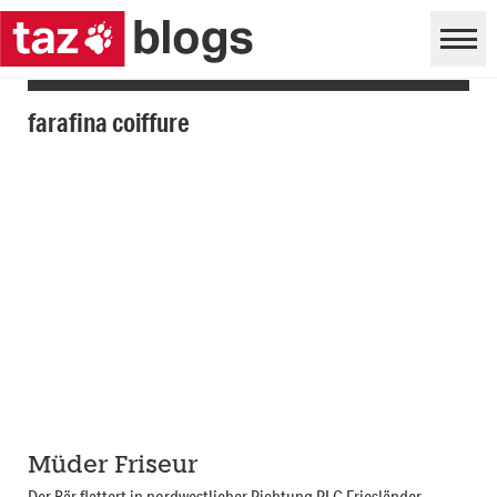
farafina coiffure
Müder Friseur
Der Bär flattert in nordwestlicher Richtung PLG Friesländer