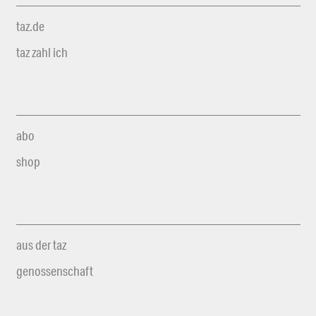
taz.de
taz zahl ich
abo
shop
aus der taz
genossenschaft