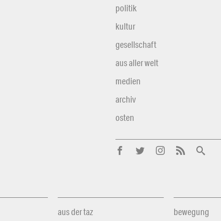
politik
kultur
gesellschaft
aus aller welt
medien
archiv
osten
aus der taz
bewegung