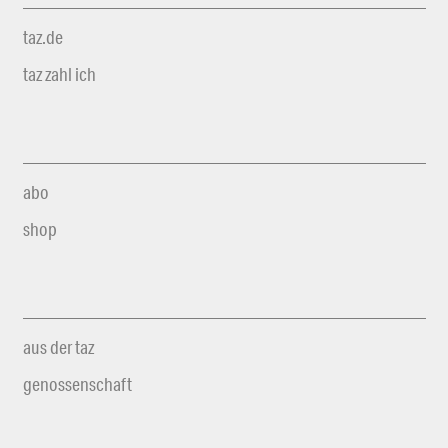
taz.de
taz zahl ich
abo
shop
aus der taz
genossenschaft