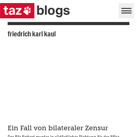
friedrich karl kaul
Ein Fall von bilateraler Zensur
Der Bär flattert munter in südöstlicher Richtung Als der März-