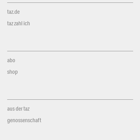
taz.de
taz zahl ich
abo
shop
aus der taz
genossenschaft