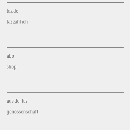
taz.de
taz zahl ich
abo
shop
aus der taz
genossenschaft