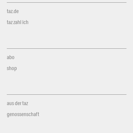
taz.de
taz zahl ich
abo
shop
aus der taz
genossenschaft